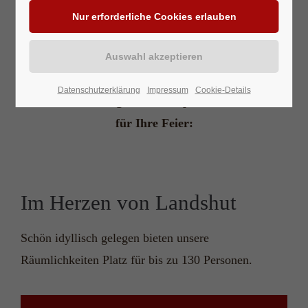
Feiern im Café am Isartürl
Im Café am Isartürl finden Sie auch außerhalb der
Datenschutzerklärung
Impressum
Cookie-Details
normalen Öffnungszeiten das passende Ambiente
für Ihre Feier:
Im Herzen von Landshut
Schön idyllisch gelegen bieten unsere
Räumlichkeiten Platz für bis zu 130 Personen.